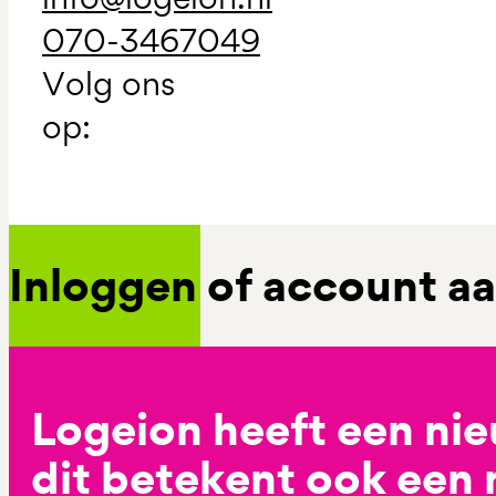
070-3467049
Volg ons
op:
Inloggen of account 
Logeion heeft een ni
dit betekent ook een