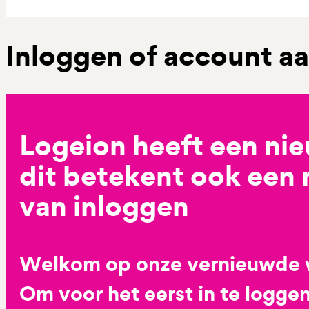
Inloggen of account 
Logeion heeft een ni
dit betekent ook een
van inloggen
Welkom op onze vernieuwde 
Om voor het eerst in te loggen