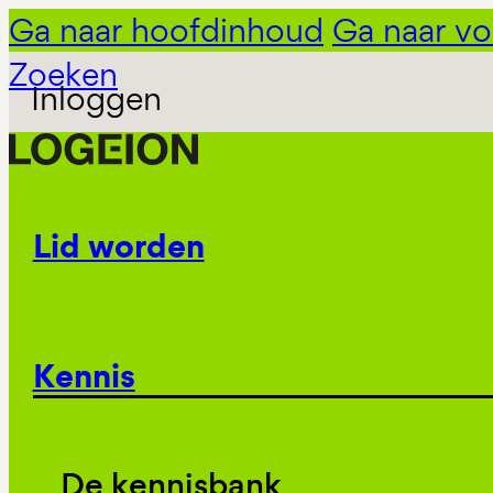
Ga naar hoofdinhoud
Ga naar vo
Zoeken
Inloggen
Lid worden
Kennis
De kennisbank