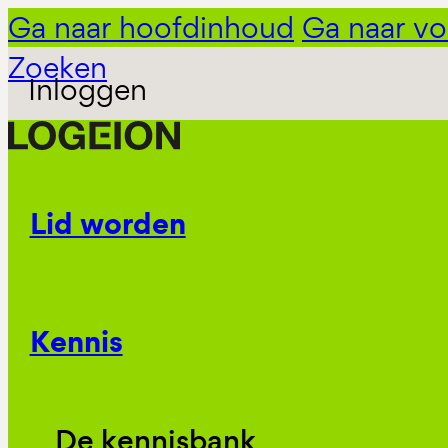
Ga naar hoofdinhoud
Ga naar vo
Zoeken
Inloggen
Lid worden
Kennis
De kennisbank