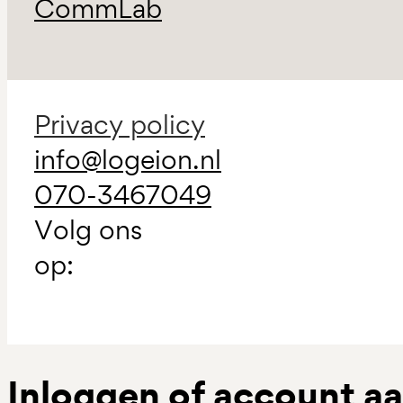
CommLab
Privacy policy
info@logeion.nl
070-3467049
Volg ons
op:
Inloggen of account 