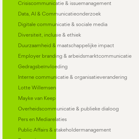
Crisiscommunicatie & issuemanagement
Data, AI & Communicatieonderzoek
Digitale communicatie & sociale media
Diversiteit, inclusie & ethiek
Duurzaamheid & maatschappelijke impact
Employer branding & arbeidsmarktcommunicatie
Gedragsbeïnvloeding
Interne communicatie & organisatieverandering
Lotte Willemsen
Mayke van Keep
Overheidscommunicatie & publieke dialoog
Pers en Mediarelaties
Public Affairs & stakeholdermanagement