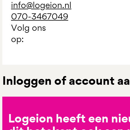
info@logeion.nl
070-3467049
Volg ons
op:
Inloggen of account 
Logeion heeft een ni