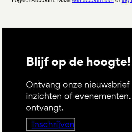
Logeion-account. Maak
een account aan
of
log 
Blijf op de hoogte!
Ontvang onze nieuwsbrief 
inzichten of evenementen. 
ontvangt.
Inschrijven