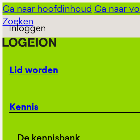
Ga naar hoofdinhoud
Ga naar vo
Zoeken
Inloggen
Lid worden
Kennis
De kennisbank