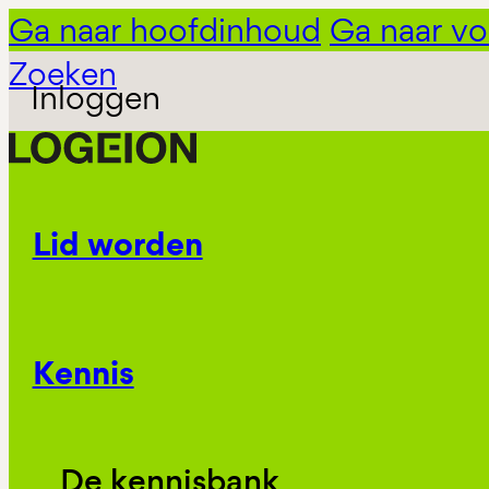
Ga naar hoofdinhoud
Ga naar vo
Zoeken
Inloggen
Lid worden
Kennis
De kennisbank