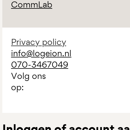
CommLab
Privacy policy
info@logeion.nl
070-3467049
Volg ons
op:
Inloggen of account 