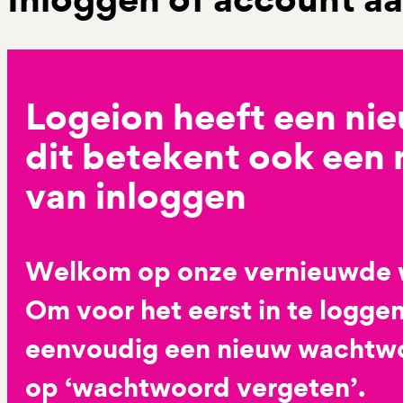
Logeion heeft een ni
dit betekent ook een
van inloggen
Welkom op onze vernieuwde 
Om voor het eerst in te loggen
eenvoudig een nieuw wachtwoo
op ‘wachtwoord vergeten’.