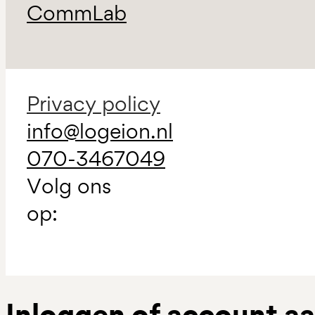
CommLab
Privacy policy
info@logeion.nl
070-3467049
Volg ons
op:
Inloggen of account 