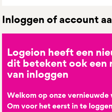
Inloggen of account 
Logeion heeft een ni
dit betekent ook een
van inloggen
Welkom op onze vernieuwde 
Om voor het eerst in te loggen