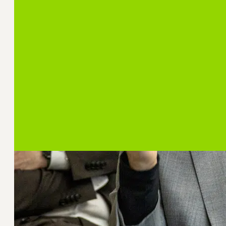
Partners en Vrienden van het CSC
Regelmatig treffen de Partners en Vrienden van 
bijeenkomst speciaal voor hen: ‘Onder Professo
nieuwste inzichten uit hun onderzoek en eindi
aan tafel wordt gediscussieerd.
Meer over Partners en Vrienden