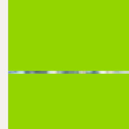
CSC Webinars
In de reeks CSC Webinars delen onderzoekers, 
inzichten uit de communicatiewetenschap met 
geïnteresseerden.
Bekijk de programmering