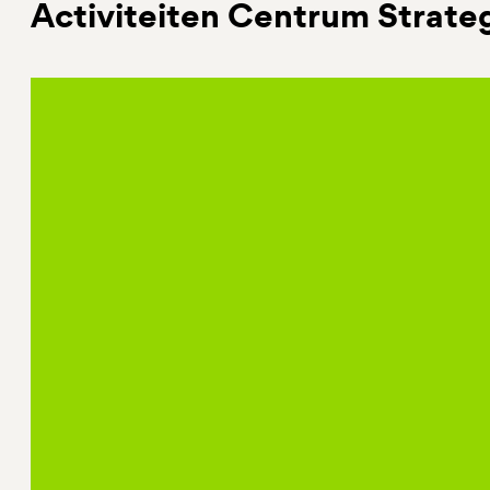
Activiteiten Centrum Strat
Leerstoel Strategische Communicati
Dr. Lotte Willemsen is bijzonder hoogleraar op
bij de afdeling Communicatiewetenschap van d
Deze Leerstoel wordt sinds 2008 mogelijk gema