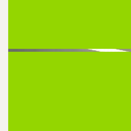
hogescholen en universiteiten uit om voorstelle
actueel strategisch communicatie vraagstuk in
euro om het onderzoek uit te voeren.
Ga de Challenge aan
CSC Insights