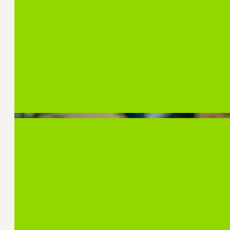
Regelmatig worden onderzoeksresultaten vanuit
Communicatie samengebracht in een kennispro
Insights. Zo maken we wetenschappelijke kennis
organisaties en communicatieprofessionals.
Bekijk de whitepapers