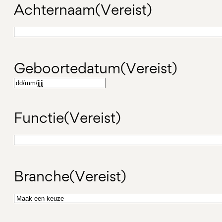
Achternaam
(Vereist)
Geboortedatum
(Vereist)
DD
slash
Functie
(Vereist)
MM
slash
JJJJ
Branche
(Vereist)