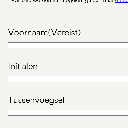
Wil je lid worden van Logeion, ga dan naar
dit f
Voornaam
(Vereist)
Initialen
Tussenvoegsel