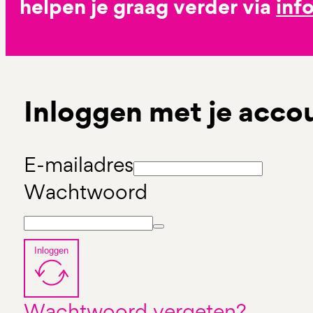
helpen je graag verder via
inf
Inloggen met je acco
E-mailadres
Wachtwoord
Inloggen
Wachtwoord vergeten?