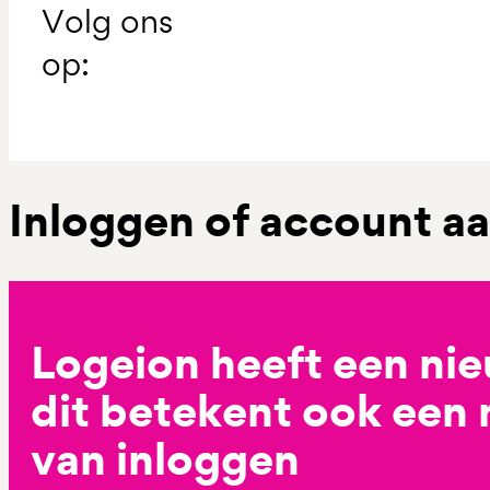
Volg ons
op:
Inloggen of account 
Logeion heeft een ni
dit betekent ook een
van inloggen