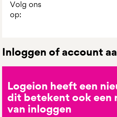
Volg ons
op:
Inloggen of account 
Logeion heeft een ni
dit betekent ook een
van inloggen