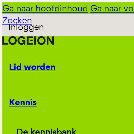
Ga naar hoofdinhoud
Ga naar vo
Zoeken
Inloggen
Lid worden
Kennis
De kennisbank