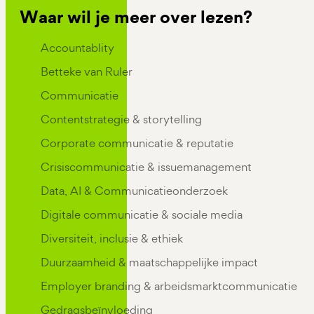
Waar wil je meer over lezen?
Kennis Categorieen
Accountablity
Betteke van Ruler
Communicatie
Contentstrategie & storytelling
Corporate communicatie & reputatie
Crisiscommunicatie & issuemanagement
Data, AI & Communicatieonderzoek
Digitale communicatie & sociale media
Diversiteit, inclusie & ethiek
Duurzaamheid & maatschappelijke impact
Employer branding & arbeidsmarktcommunicatie
Gedragsbeïnvloeding