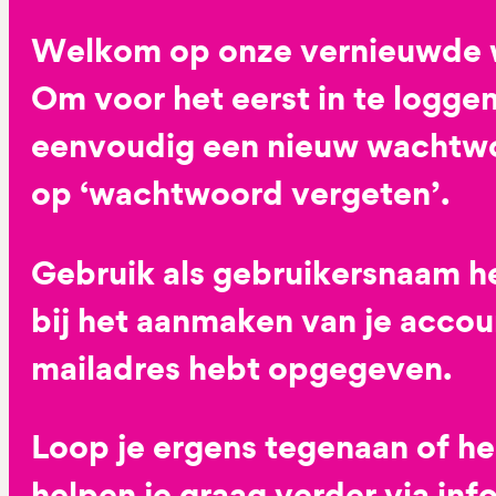
Welkom op onze vernieuwde 
Om voor het eerst in te loggen
eenvoudig een nieuw wachtwoo
op ‘wachtwoord vergeten’.
Gebruik als gebruikersnaam he
bij het aanmaken van je accoun
mailadres hebt opgegeven.
Loop je ergens tegenaan of h
helpen je graag verder via
inf