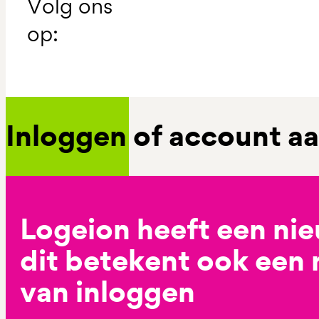
Volg ons
op:
Inloggen of account 
Logeion heeft een ni
dit betekent ook een
van inloggen