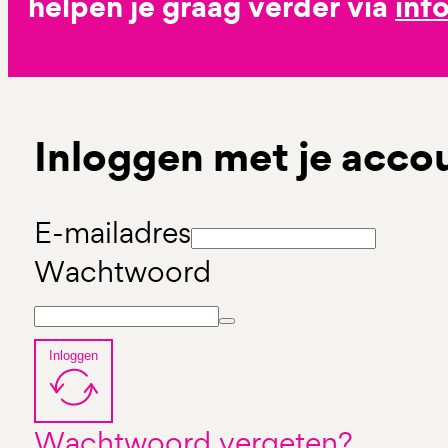
helpen je graag verder via
inf
Inloggen met je acco
E-mailadres
Wachtwoord
Inloggen
Wachtwoord vergeten?