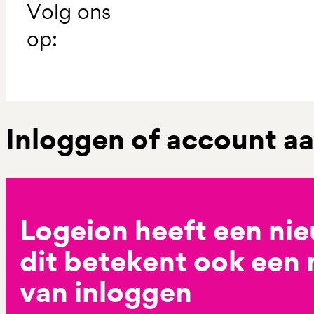
Volg ons
op:
Inloggen of account 
Logeion heeft een ni
dit betekent ook een
van inloggen