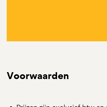
Ik heb al een maatwerkoplossing
Heb je al een maatwerkoplossing bij ons, maar h
uitbreiden? Neem contact met ons op.
Neem contact op
Voorwaarden