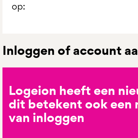
op:
Inloggen of account 
Logeion heeft een ni
dit betekent ook een
van inloggen