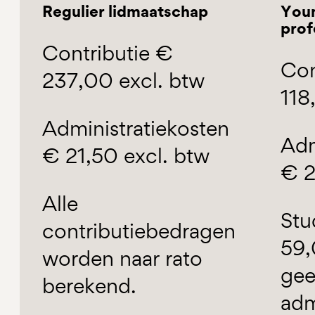
Regulier lidmaatschap
Youn
prof
Contributie €
Con
237,00 excl. btw
118
Administratiekosten
Adm
€ 21,50 excl. btw
€ 2
Alle
Stu
contributiebedragen
59,
worden naar rato
ge
berekend.
adm