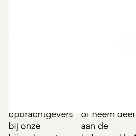
voor zzp’ers
enthousiaste
cruciaal. Dompel
actieve leden
je onder in het
Ga
aan de sl
communicatievak
met je vak.
en laat je
Neem deel a
inspireren. Leg
een vakgroep
contacten met
schrijf een
vakgenoten en
artikel voor
potentiële
onze website
opdrachtgevers
of neem deel
bij onze
aan de