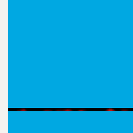
Laatste ontwikkelingen
Het communicatievak is continu in beweging. Al
weten wat er speelt. Logeion houdt haar leden
actuele vakkennis.
Naar alle kennisartikelen