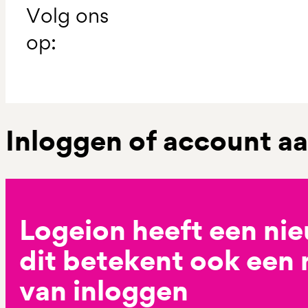
Volg ons
op:
Inloggen of account 
Logeion heeft een ni
dit betekent ook een
van inloggen