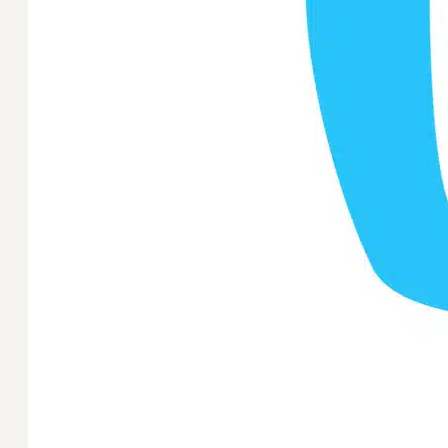
Nog meer redenen om 
Zelfstandig
Actief
Je kennis op peil
Er is altijd
houden is ook
behoefte aan