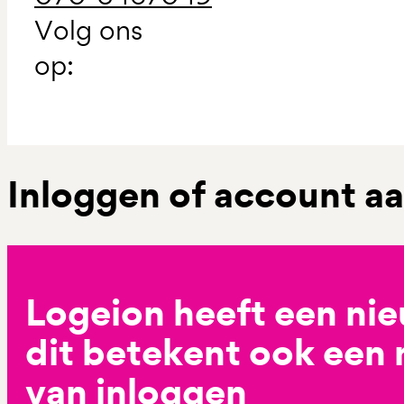
Volg ons
op:
Inloggen of account 
Logeion heeft een ni
dit betekent ook een
van inloggen