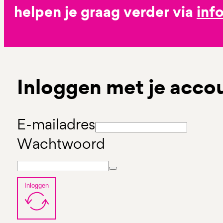
helpen je graag verder via
inf
Inloggen met je acco
E-mailadres
Wachtwoord
Inloggen