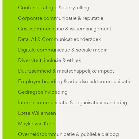
Contentstrategie & storytelling
Corporate communicatie & reputatie
Crisiscommunicatie & issuemanagement
Data, AI & Communicatieonderzoek
Digitale communicatie & sociale media
Diversiteit, inclusie & ethiek
Duurzaamheid & maatschappelijke impact
Employer branding & arbeidsmarktcommunicatie
Gedragsbeïnvloeding
Interne communicatie & organisatieverandering
Lotte Willemsen
Mayke van Keep
Overheidscommunicatie & publieke dialoog