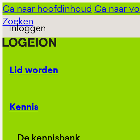
Ga naar hoofdinhoud
Ga naar vo
Zoeken
Inloggen
Lid worden
Kennis
De kennisbank