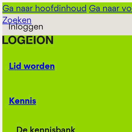
Ga naar hoofdinhoud
Ga naar vo
Zoeken
Inloggen
Lid worden
Kennis
De kennisbank