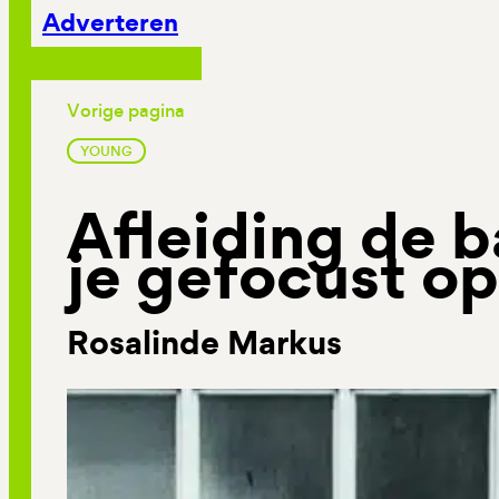
Adverteren
Vorige pagina
YOUNG
Afleiding de ba
je gefocust o
Rosalinde Markus