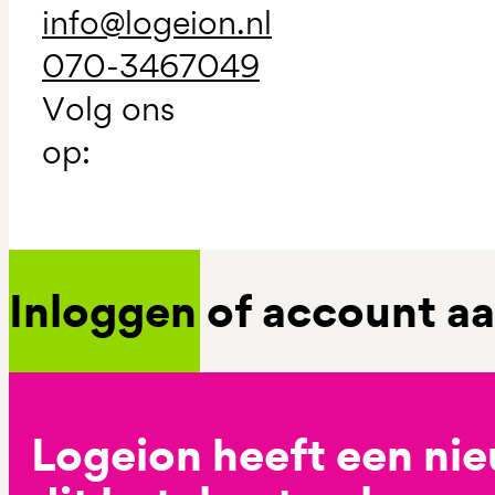
info@logeion.nl
070-3467049
Volg ons
op:
Inloggen of account 
Logeion heeft een ni