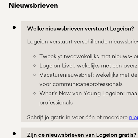
Nieuwsbrieven
Welke nieuwsbrieven verstuurt Logeion?
Logeion verstuurt verschillende nieuwsbriev
Tweekly: tweewekelijks met nieuws- en
Logeion Live!: wekelijks met een over
Vacaturenieuwsbrief: wekelijks met de
voor communicatieprofessionals
What's New van Young Logeion: maand
professionals
Schrijf je gratis in voor één of meerdere
nie
Zijn de nieuwsbrieven van Logeion gratis?