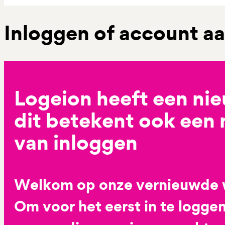
Inloggen of account 
Logeion heeft een ni
dit betekent ook een
van inloggen
Welkom op onze vernieuwde 
Om voor het eerst in te loggen