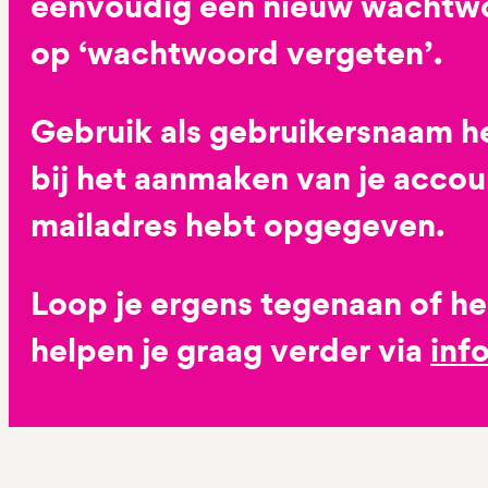
eenvoudig een nieuw wachtwoo
op ‘wachtwoord vergeten’.
Gebruik als gebruikersnaam he
bij het aanmaken van je accoun
mailadres hebt opgegeven.
Loop je ergens tegenaan of h
helpen je graag verder via
inf