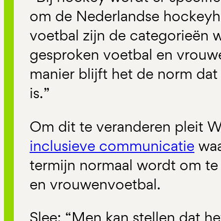
om de Nederlandse hockeyhe
voetbal zijn de categorieën 
gesproken voetbal en vrouw
manier blijft het de norm da
is.”
Om dit te veranderen pleit
inclusieve communicatie
waa
termijn normaal wordt om t
en vrouwenvoetbal.
Slee: “Men kan stellen dat h