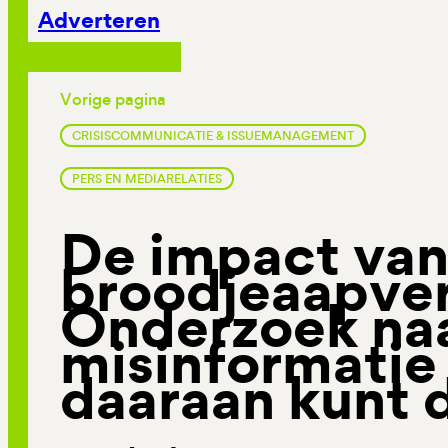
Adverteren
Vorige pagina
CRISISCOMMUNICATIE & ISSUEMANAGEMENT
PERS EN MEDIARELATIES
De impact van
broodjeaapver
Onderzoek na
misinformatie 
daaraan kunt 