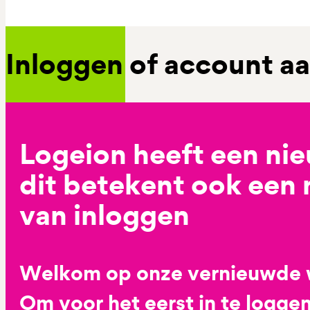
Inloggen of account 
Logeion heeft een ni
dit betekent ook een
van inloggen
Welkom op onze vernieuwde 
Om voor het eerst in te loggen