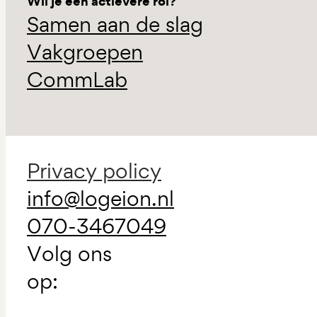
Wil je een actievere rol?
Samen aan de slag
Vakgroepen
CommLab
Privacy policy
info@logeion.nl
070-3467049
Volg ons
op: