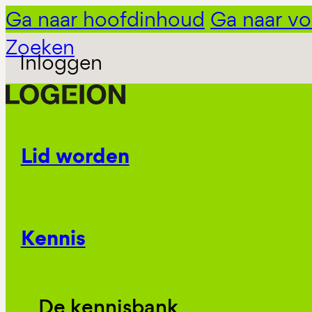
Ga naar hoofdinhoud
Ga naar vo
Zoeken
Inloggen
Lid worden
Kennis
De kennisbank