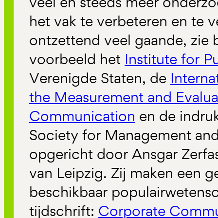
veel en steeds meer onderz
het vak te verbeteren en te v
ontzettend veel gaande, zie b
voorbeeld het
Institute for P
Verenigde Staten, de
Interna
the Measurement and Evalua
Communication
en de indr
Society for Management an
opgericht door Ansgar Zerfas
van Leipzig. Zij maken een ge
beschikbaar populairwetensc
tijdschrift:
Corporate Commu