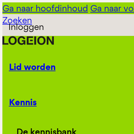
Ga naar hoofdinhoud
Ga naar vo
Zoeken
Inloggen
Lid worden
Kennis
De kennisbank