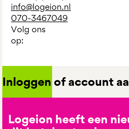
info@logeion.nl
070-3467049
Volg ons
op:
Inloggen of account 
Logeion heeft een ni