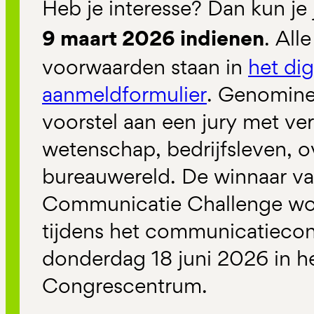
Heb je interesse? Dan kun je 
9 maart 2026 indienen
. All
voorwaarden staan in
het dig
aanmeldformulier
.
Genomine
voorstel aan een jury met ve
wetenschap, bedrijfsleven, o
bureauwereld. De winnaar va
Communicatie Challenge w
tijdens het communicatieco
donderdag 18 juni 2026 in 
Congrescentrum.