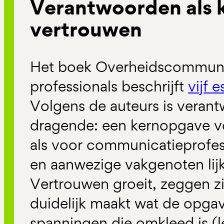
Verantwoorden als 
vertrouwen
Het boek
Overheidscommuni
professionals
beschrijft
vijf 
Volgens de auteurs is veran
dragende: een kernopgave v
als voor communicatieprofes
en aanwezige vakgenoten lijk
Vertrouwen groeit, zeggen zij
duidelijk maakt wat de opgav
spanningen die omkleed is (