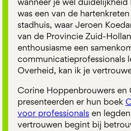
wanneer je wel duidelijkheid 
was een van de hartenkreten
stadhuis, waar Jeroen Koed
van de Provincie Zuid-Hollan
enthousiasme een samenkoms
communicatieprofessionals l
Overheid, kan ik je vertrou
Corine Hoppenbrouwers en G
presenteerden er hun boek
O
voor professionals
en legden 
vertrouwen begint bij betro