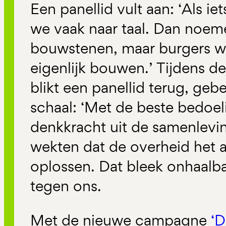
Een panellid vult aan: ‘Als ie
we vaak naar taal. Dan noem
bouwstenen, maar burgers w
eigenlijk bouwen.’ Tijdens 
blikt een panellid terug, geb
schaal: ‘Met de beste bedoe
denkkracht uit de samenlevin
wekten dat de overheid het a
oplossen. Dat bleek onhaalba
tegen ons.
Met de nieuwe campagne
‘D