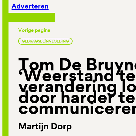
Adverteren
Vorige pagina
GEDRAGSBEÏNVLOEDING
Tom De Bruyn
‘Weerstand t
verandering lo
door harder te
communicere
Martijn Dorp