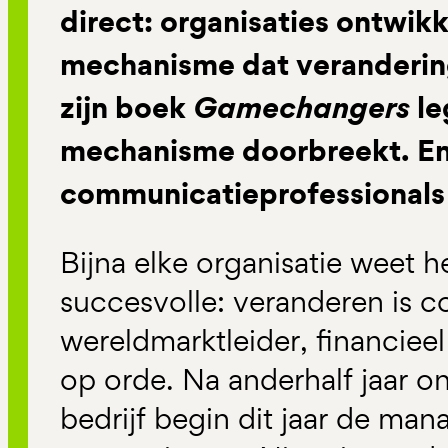
direct: organisaties ontwi
mechanisme dat verandering
zijn boek
Gamechangers
leg
mechanisme doorbreekt. En
communicatieprofessionals 
Bijna elke organisatie weet h
succesvolle: veranderen is
wereldmarktleider, financie
op orde. Na anderhalf jaar o
bedrijf begin dit jaar de ma