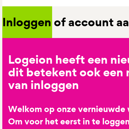
Inloggen of account 
Logeion heeft een ni
dit betekent ook een
van inloggen
Welkom op onze vernieuwde 
Om voor het eerst in te loggen