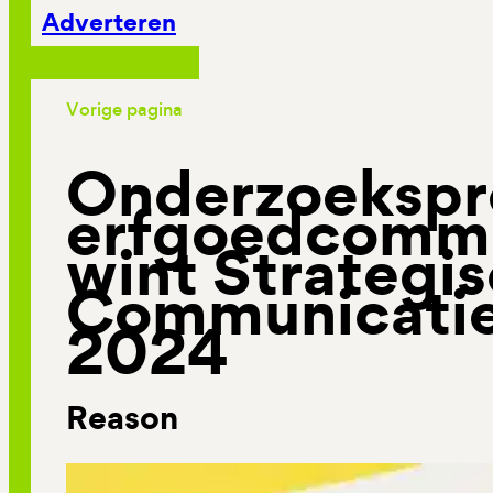
Adverteren
Vorige pagina
Onderzoekspro
erfgoedcommu
wint Strategi
Communicatie
2024
Reason