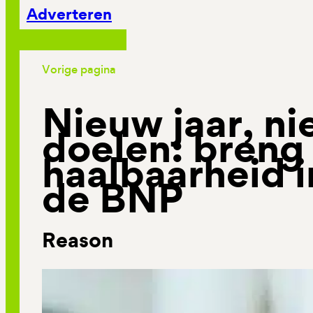
Adverteren
Vorige pagina
Nieuw jaar, n
doelen: breng
haalbaarheid i
de BNP
Reason