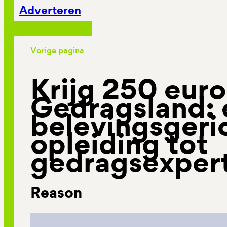
Adverteren
Vorige pagina
Krijg 250 euro
Gedragsland: 
belevingsgeri
opleiding tot
gedragsexper
Reason