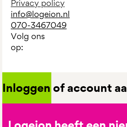
Privacy policy
info@logeion.nl
070-3467049
Volg ons
op:
Inloggen of account 
Logeion heeft een ni