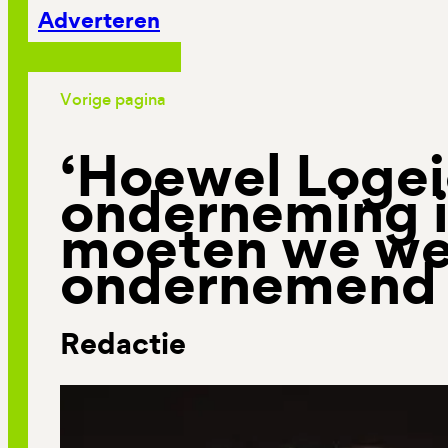
Adverteren
Vorige pagina
‘Hoewel Loge
onderneming i
moeten we we
ondernemend z
Redactie