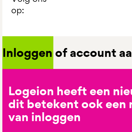
op:
Inloggen of account 
Logeion heeft een ni
dit betekent ook een
van inloggen