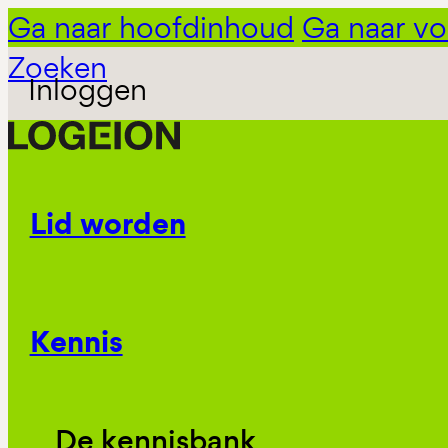
Ga naar hoofdinhoud
Ga naar vo
Zoeken
Inloggen
Lid worden
Kennis
De kennisbank