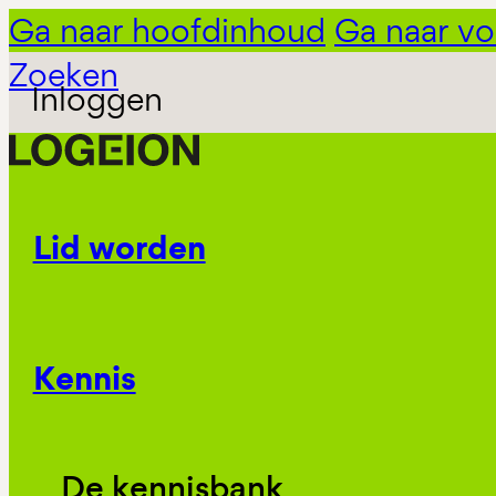
Ga naar hoofdinhoud
Ga naar vo
Zoeken
Inloggen
Lid worden
Kennis
De kennisbank