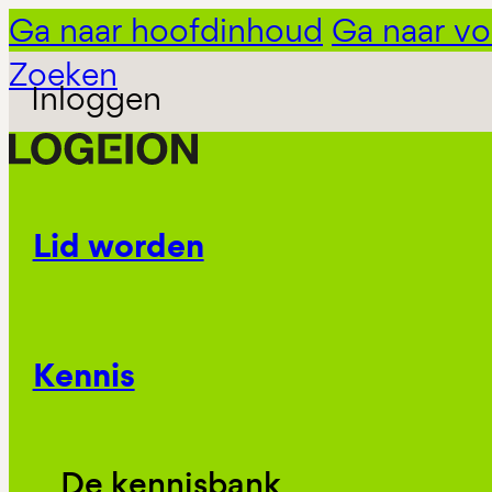
Ga naar hoofdinhoud
Ga naar vo
Zoeken
Inloggen
Lid worden
Kennis
De kennisbank