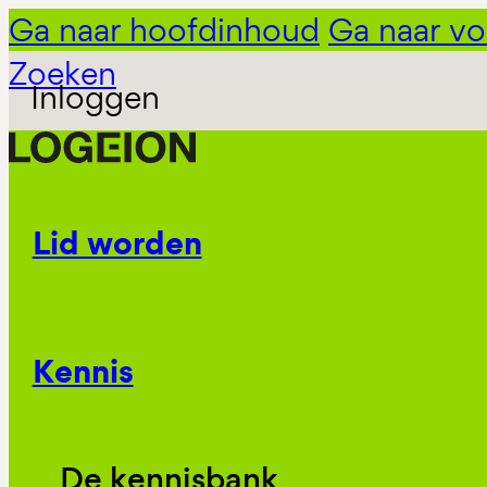
Ga naar hoofdinhoud
Ga naar vo
Zoeken
Inloggen
Lid worden
Kennis
De kennisbank