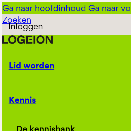
Ga naar hoofdinhoud
Ga naar vo
Zoeken
Inloggen
Lid worden
Kennis
De kennisbank