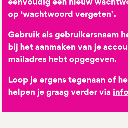
eenvoudig een nieuw wachtwoo
op ‘wachtwoord vergeten’.
Gebruik als gebruikersnaam he
bij het aanmaken van je accoun
mailadres hebt opgegeven.
Loop je ergens tegenaan of h
helpen je graag verder via
inf