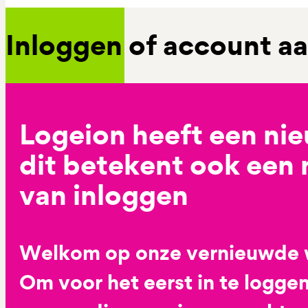
Inloggen of account 
Logeion heeft een ni
dit betekent ook een
van inloggen
Welkom op onze vernieuwde 
Om voor het eerst in te loggen