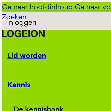
Ga naar hoofdinhoud
Ga naar vo
Zoeken
Inloggen
Lid worden
Kennis
De kennisbank