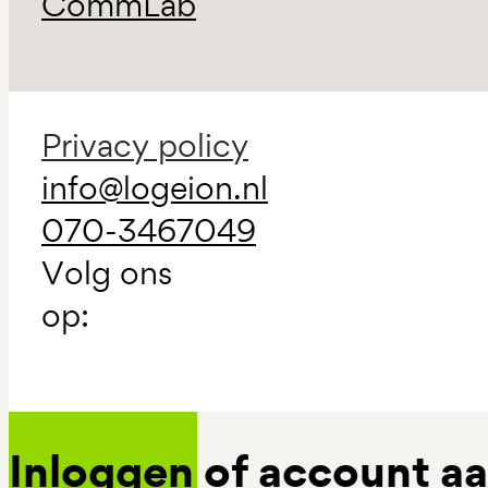
CommLab
Privacy policy
info@logeion.nl
070-3467049
Volg ons
op:
Inloggen of account 