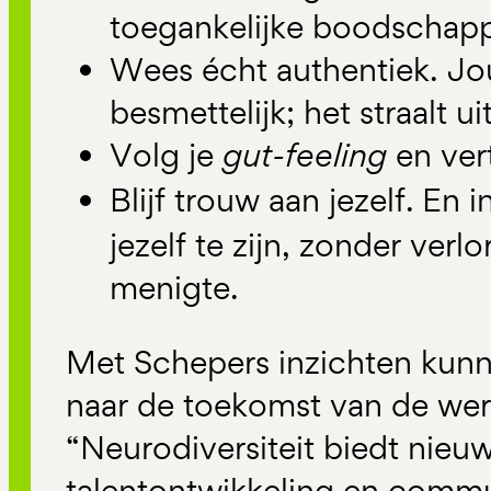
toegankelijke boodschap
Wees écht authentiek. Jou
besmettelijk; het straalt u
Volg je
gut-feeling
en vert
Blijf trouw aan jezelf.
En i
jezelf te zijn, zonder verl
menigte.
Met Schepers inzichten kun
naar de toekomst van de werk
“Neurodiversiteit biedt nieu
talentontwikkeling en commu