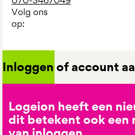
070-3467049
Volg ons
op:
Inloggen of account 
Logeion heeft een ni
dit betekent ook een
van inloggen